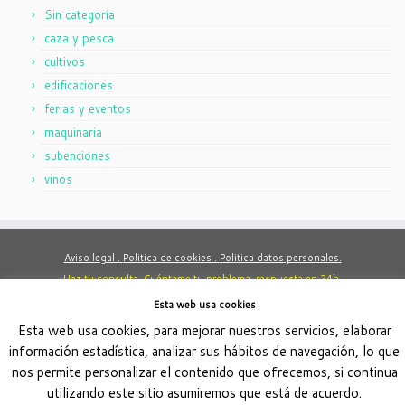
Sin categoría
caza y pesca
cultivos
edificaciones
ferias y eventos
maquinaria
subenciones
vinos
Aviso legal .
Politica de cookies .
Politica datos personales.
Haz tu consulta. Cuéntame tu problema, respuesta en 24h.
Esta web usa cookies
Este obra está bajo una
licencia de Creative Commons Reconocimiento-
Esta web usa cookies, para mejorar nuestros servicios, elaborar
.
NoComercial-CompartirIgual 4.0 Internacional
información estadística, analizar sus hábitos de navegación, lo que
nos permite personalizar el contenido que ofrecemos, si continua
utilizando este sitio asumiremos que está de acuerdo.