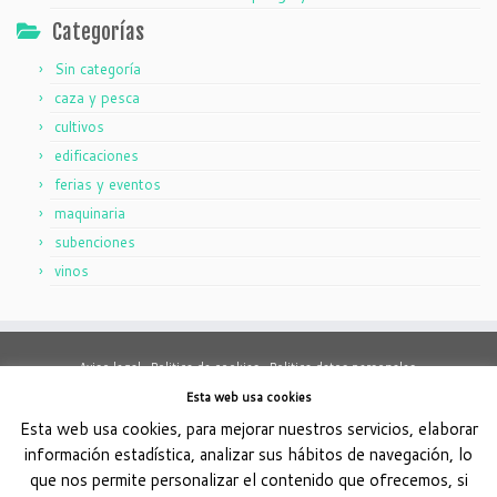
Categorías
Sin categoría
caza y pesca
cultivos
edificaciones
ferias y eventos
maquinaria
subenciones
vinos
Aviso legal .
Politica de cookies .
Politica datos personales.
Haz tu consulta. Cuéntame tu problema, respuesta en 24h.
Esta web usa cookies
Esta web usa cookies, para mejorar nuestros servicios, elaborar
Este obra está bajo una
licencia de Creative Commons Reconocimiento-
información estadística, analizar sus hábitos de navegación, lo
.
NoComercial-CompartirIgual 4.0 Internacional
que nos permite personalizar el contenido que ofrecemos, si