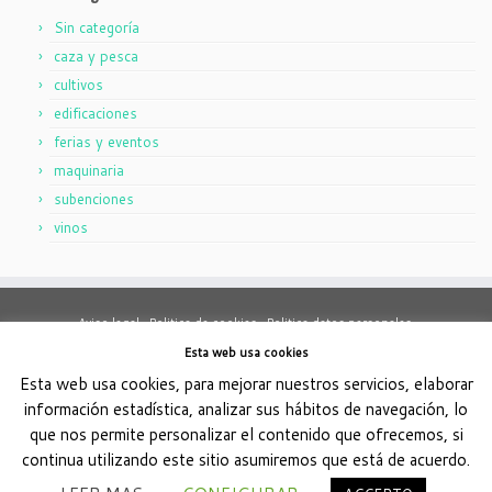
Sin categoría
caza y pesca
cultivos
edificaciones
ferias y eventos
maquinaria
subenciones
vinos
Aviso legal .
Politica de cookies .
Politica datos personales.
Haz tu consulta. Cuéntame tu problema, respuesta en 24h.
Esta web usa cookies
Esta web usa cookies, para mejorar nuestros servicios, elaborar
Este obra está bajo una
licencia de Creative Commons Reconocimiento-
información estadística, analizar sus hábitos de navegación, lo
.
NoComercial-CompartirIgual 4.0 Internacional
que nos permite personalizar el contenido que ofrecemos, si
continua utilizando este sitio asumiremos que está de acuerdo.