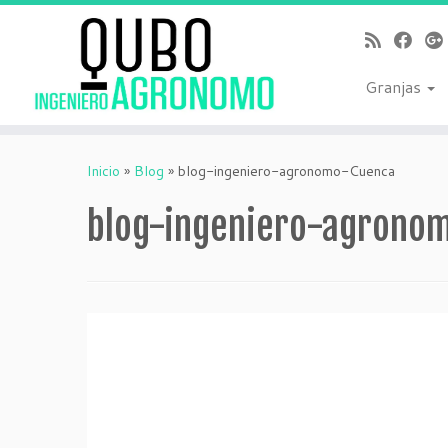
Saltar
al
contenido
Granjas
Inicio
»
Blog
»
blog-ingeniero-agronomo-Cuenca
blog-ingeniero-agrono